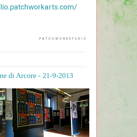
folio.patchworkarts.com/
P A T C H W O R K S T U D I O
ne di Arcore - 21-9-2013