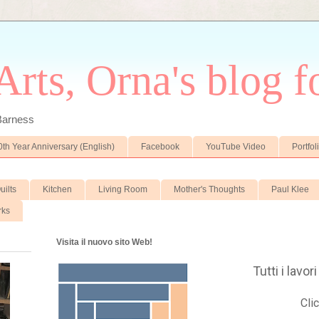
rts, Orna's blog fo
 Barness
0th Year Anniversary (English)
Facebook
YouTube Video
Portfol
uilts
Kitchen
Living Room
Mother's Thoughts
Paul Klee
rks
Visita il nuovo sito Web!
Tutti i lavo
Clic