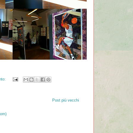
nto:
Post più vecchi
tom)