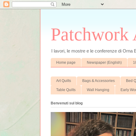
Patchwork A
I lavori, le mostre e le conferenze di Orna
Home page
Newspaper (English)
1
Art Quilts
Bags & Accessories
Bed Q
Table Quilts
Wall Hanging
Early Wo
Benvenuti sul blog