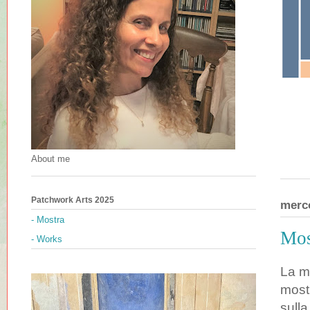
About me
Patchwork Arts 2025
merc
- Mostra
Mos
- Works
La m
most
sull