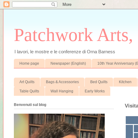
Patchwork Arts, 
I lavori, le mostre e le conferenze di Orna Barness
Home page
Newspaper (English)
10th Year Anniversary (
Art Quilts
Bags & Accessories
Bed Quilts
Kitchen
Table Quilts
Wall Hanging
Early Works
Benvenuti sul blog
Visit