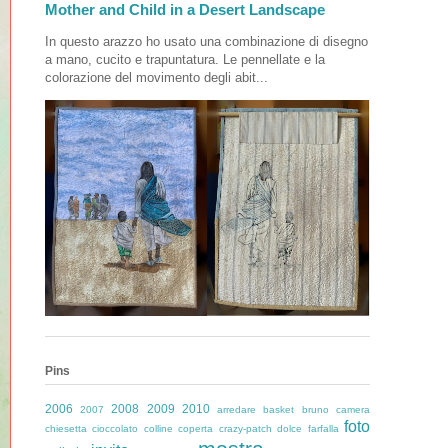
Mother and Child in a Desert Landscape
In questo arazzo ho usato una combinazione di disegno
a mano, cucito e trapuntatura. Le pennellate e la
colorazione del movimento degli abit...
Pins
2006
2008
2009
2010
2007
arredare
basket
bruno
camera
foto
chiesetta
cioccolato
colline
coperta
crazy-patch
dolce
farfalla