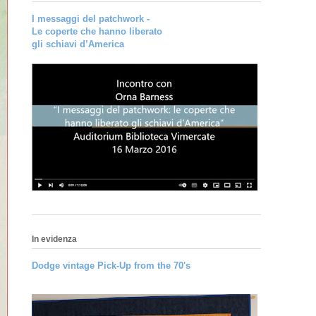
I messaggi del patchwork -
Le coperte che hanno liberato
gli schiavi d’America
In evidenza
Dodge vintage Pick-Up from the 70's