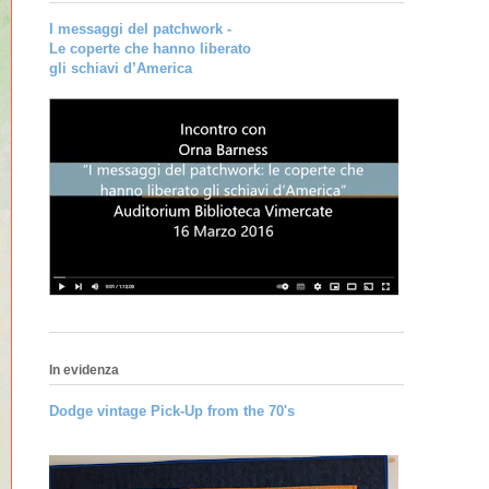
I messaggi del patchwork -
Le coperte che hanno liberato
gli schiavi d’America
In evidenza
Dodge vintage Pick-Up from the 70's