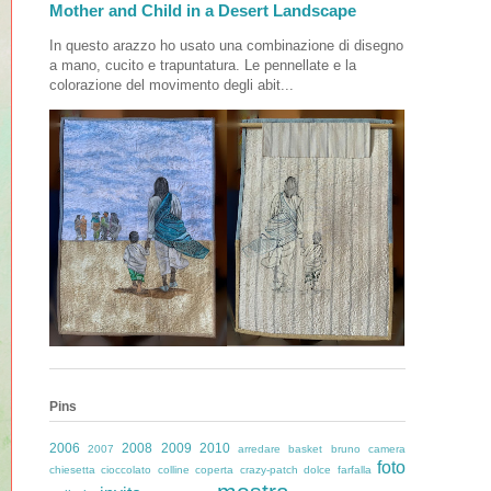
Mother and Child in a Desert Landscape
In questo arazzo ho usato una combinazione di disegno
a mano, cucito e trapuntatura. Le pennellate e la
colorazione del movimento degli abit...
Pins
2006
2008
2009
2010
2007
arredare
basket
bruno
camera
foto
chiesetta
cioccolato
colline
coperta
crazy-patch
dolce
farfalla