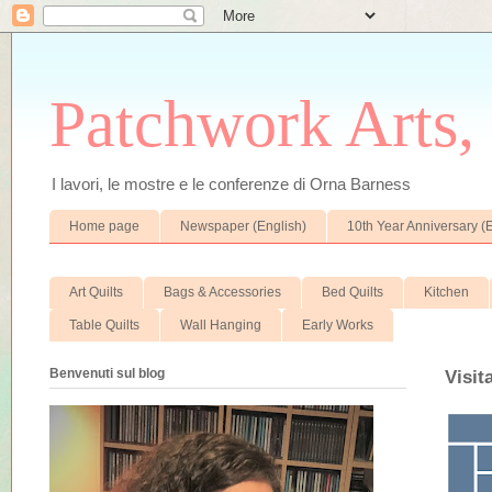
Patchwork Arts, 
I lavori, le mostre e le conferenze di Orna Barness
Home page
Newspaper (English)
10th Year Anniversary (
Art Quilts
Bags & Accessories
Bed Quilts
Kitchen
Table Quilts
Wall Hanging
Early Works
Benvenuti sul blog
Visit