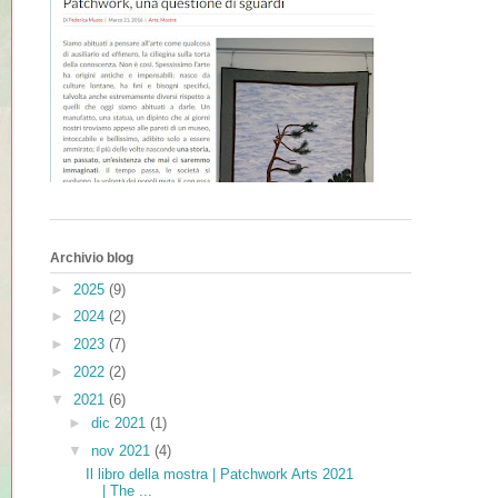
Archivio blog
►
2025
(9)
►
2024
(2)
►
2023
(7)
►
2022
(2)
▼
2021
(6)
►
dic 2021
(1)
▼
nov 2021
(4)
Il libro della mostra | Patchwork Arts 2021
| The ...