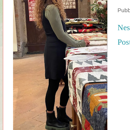
Pubb
Nes
Pos