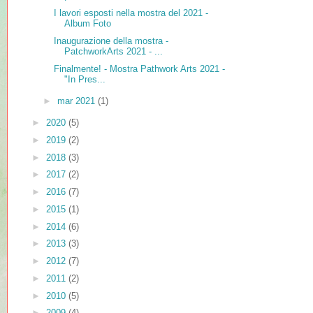
I lavori esposti nella mostra del 2021 -
Album Foto
Inaugurazione della mostra -
PatchworkArts 2021 - ...
Finalmente! - Mostra Pathwork Arts 2021 -
"In Pres...
►
mar 2021
(1)
►
2020
(5)
►
2019
(2)
►
2018
(3)
►
2017
(2)
►
2016
(7)
►
2015
(1)
►
2014
(6)
►
2013
(3)
►
2012
(7)
►
2011
(2)
►
2010
(5)
►
2009
(4)