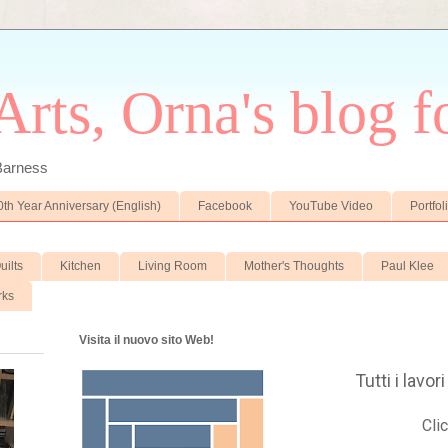
rts, Orna's blog fo
 Barness
0th Year Anniversary (English)
Facebook
YouTube Video
Portfol
uilts
Kitchen
Living Room
Mother's Thoughts
Paul Klee
rks
Visita il nuovo sito Web!
Tutti i lavo
Clic