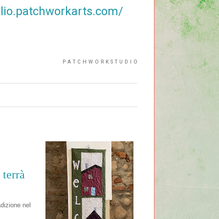
folio.patchworkarts.com/
P A T C H W O R K S T U D I O
terrà
adizione nel