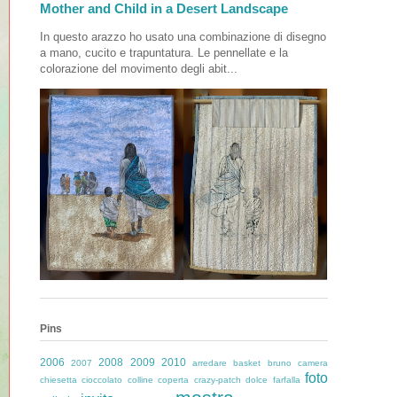
Mother and Child in a Desert Landscape
In questo arazzo ho usato una combinazione di disegno
a mano, cucito e trapuntatura. Le pennellate e la
colorazione del movimento degli abit...
Pins
2006
2008
2009
2010
2007
arredare
basket
bruno
camera
foto
chiesetta
cioccolato
colline
coperta
crazy-patch
dolce
farfalla