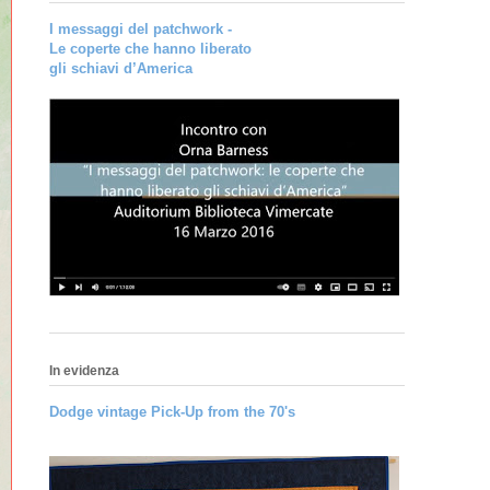
I messaggi del patchwork -
Le coperte che hanno liberato
gli schiavi d’America
In evidenza
Dodge vintage Pick-Up from the 70's