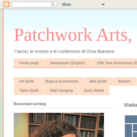
Patchwork Arts, 
I lavori, le mostre e le conferenze di Orna Barness
Home page
Newspaper (English)
10th Year Anniversary (
Art Quilts
Bags & Accessories
Bed Quilts
Kitchen
Table Quilts
Wall Hanging
Early Works
Benvenuti sul blog
Visit