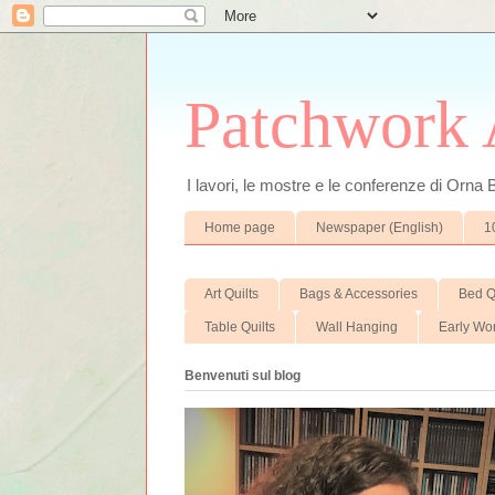
Patchwork A
I lavori, le mostre e le conferenze di Orna
Home page
Newspaper (English)
1
Art Quilts
Bags & Accessories
Bed Q
Table Quilts
Wall Hanging
Early Wo
Benvenuti sul blog