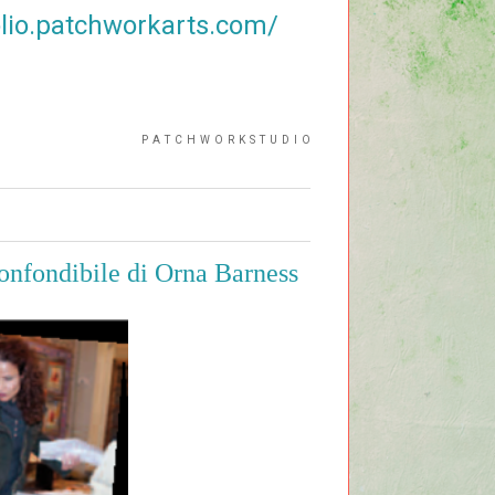
folio.patchworkarts.com/
P A T C H W O R K S T U D I O
confondibile di Orna Barness