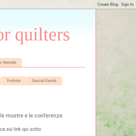
r quilters
io Website
Portraits
Special Events
ri le mostre e le conferenze
ca sul link qui sotto: