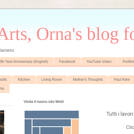
rts, Orna's blog fo
 Barness
0th Year Anniversary (English)
Facebook
YouTube Video
Portfol
uilts
Kitchen
Living Room
Mother's Thoughts
Paul Klee
rks
Visita il nuovo sito Web!
Tutti i lavo
Clic