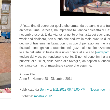
Un’ottantina di opere per quella che ormai, da tre anni, è una tra
arcorese Orna Barness, ha impreziosito l’antica chiesetta di Cas
novembre scorsi. E dal via vai di gente entusiasta dei suoi capol
week-end dedicato, non si può che dedurre la reale bravura di qu
deciso di trasferirsi in Italia, con lo scopo di perfezionarsi nell
risultati sono ogni volta stupefacenti, grazie alle scelte azzecca
lo stile dell’artista: basta dare un’occhiata al suo sito (
www.patc
vedere dal vivo, per rendersene conto. E non ci sono limiti alla s
pupazzi ai cuscini, dalle borse alle tovaglie, dai tappeti ai quad
derivante dal mix di maestria e calore che esprime.
Arcore Xte
Anno 5 - Numero 28 - Dicembre 2011
Pubblicato da
Benny
a
1/11/2012 08:43:00 PM
Nessun comm
Etichette:
mostra 2012