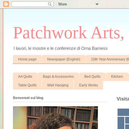
Patchwork Arts, 
I lavori, le mostre e le conferenze di Orna Barness
Home page
Newspaper (English)
10th Year Anniversary (
Art Quilts
Bags & Accessories
Bed Quilts
Kitchen
Table Quilts
Wall Hanging
Early Works
Benvenuti sul blog
Visit