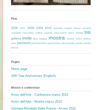
Pins
2006
2008
2009
2010
2007
arredare
basket
bruno
camera
foto
chiesetta
cioccolato
colline
coperta
crazy-patch
dolce
farfalla
mostra
invito
galleria
libro
mappa
mostra 2012
mother
patchwork
orna
patchworkarts
quilt
ricetta
siena
studio
tende
testata
treccia
Pages
Home page
10th Year Anniversary (English)
Mostre e conferenze
Amici dell'Arte - Conferenza marzo 2012
Amici dell'Arte - Mostra marzo 2012
Giornata Mondiale Della Poesia - Arcore 2015