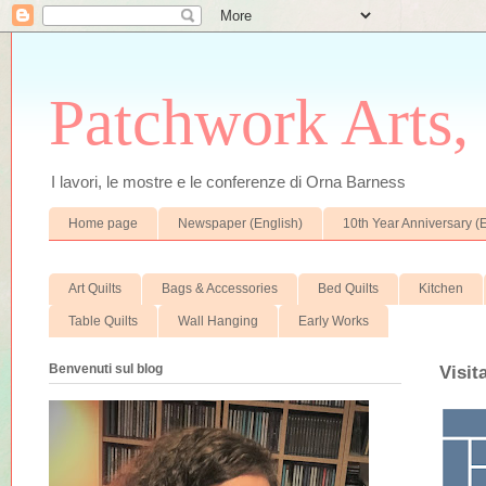
Patchwork Arts, 
I lavori, le mostre e le conferenze di Orna Barness
Home page
Newspaper (English)
10th Year Anniversary (
Art Quilts
Bags & Accessories
Bed Quilts
Kitchen
Table Quilts
Wall Hanging
Early Works
Benvenuti sul blog
Visit