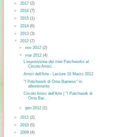
►
2017
(2)
►
2016
(7)
►
2015
(1)
►
2014
(6)
►
2013
(3)
▼
2012
(7)
►
nov 2012
(2)
▼
mar 2012
(4)
L'esposizione dei miei Patchworks al
Circolo Amici...
Amici dell'Arte - Lecture 16 Marzo 2012
"I Patchwork di Orna Barness" in
allestimento
Circolo Amici dell'Arte | "I Patchwork di
Orna Bar...
►
gen 2012
(1)
►
2011
(2)
►
2010
(5)
►
2009
(4)