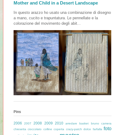
Mother and Child in a Desert Landscape
In questo arazzo ho usato una combinazione di disegno
a mano, cucito e trapuntatura. Le pennellate e la
colorazione del movimento degli abit...
Pins
2006
2008
2009
2010
2007
arredare
basket
bruno
camera
foto
chiesetta
cioccolato
colline
coperta
crazy-patch
dolce
farfalla