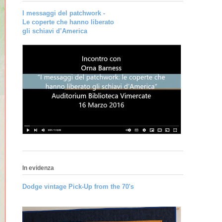
I messaggi del patchwork -
Le coperte che hanno liberato
gli schiavi d’America
In evidenza
Dodge vintage Pick-Up from the 70's